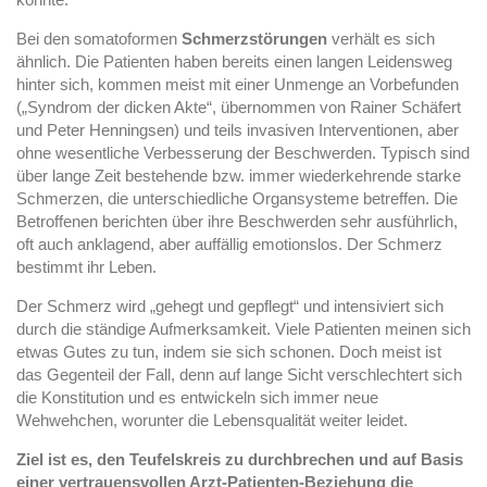
Bei den somatoformen
Schmerzstörungen
verhält es sich
ähnlich.
Die Patienten haben bereits einen langen Leidensweg
hinter sich, kommen meist mit einer Unmenge an Vorbefunden
(„Syndrom der dicken Akte“, übernommen von Rainer Schäfert
und Peter Henningsen) und teils invasiven Interventionen, aber
ohne wesentliche Verbesserung der Beschwerden. Typisch sind
über lange Zeit bestehende bzw. immer wiederkehrende starke
Schmerzen, die unterschiedliche Organsysteme betreffen. Die
Betroffenen berichten über ihre Beschwerden sehr ausführlich,
oft auch anklagend, aber auffällig emotionslos. Der Schmerz
bestimmt ihr Leben.
Der Schmerz wird „gehegt und gepflegt“ und intensiviert sich
durch die ständige Aufmerksamkeit. Viele Patienten meinen sich
etwas Gutes zu tun, indem sie sich schonen. Doch meist ist
das Gegenteil der Fall, denn auf lange Sicht verschlechtert sich
die Konstitution und es entwickeln sich immer neue
Wehwehchen, worunter die Lebensqualität weiter leidet.
Ziel ist es, den Teufelskreis zu durchbrechen und auf Basis
einer vertrauensvollen Arzt-Patienten-Beziehung die