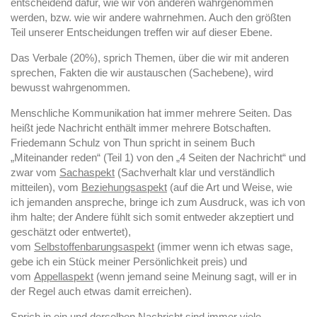
entscheidend dafür, wie wir von anderen wahrgenommen
werden, bzw. wie wir andere wahrnehmen. Auch den größten
Teil unserer Entscheidungen treffen wir auf dieser Ebene.
Das Verbale (20%), sprich Themen, über die wir mit anderen
sprechen, Fakten die wir austauschen (Sachebene), wird
bewusst wahrgenommen.
Menschliche Kommunikation hat immer mehrere Seiten. Das
heißt jede Nachricht enthält immer mehrere Botschaften.
Friedemann Schulz von Thun spricht in seinem Buch
„Miteinander reden“ (Teil 1) von den „4 Seiten der Nachricht“ und
zwar vom
Sachaspekt
(Sachverhalt klar und verständlich
mitteilen), vom
Beziehungsaspekt
(auf die Art und Weise, wie
ich jemanden anspreche, bringe ich zum Ausdruck, was ich von
ihm halte; der Andere fühlt sich somit entweder akzeptiert und
geschätzt oder entwertet),
vom
Selbstoffenbarungsaspekt
(immer wenn ich etwas sage,
gebe ich ein Stück meiner Persönlichkeit preis) und
vom
Appellaspekt
(wenn jemand seine Meinung sagt, will er in
der Regel auch etwas damit erreichen).
Sprich in ein und derselben Nachricht sind immer viele