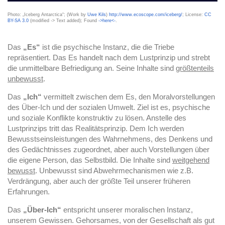
Photo: „Iceberg Antarctica“; (Work by
Uwe Kils
)
http://www.ecoscope.com/iceberg/
; License:
CC
BY-SA 3.0
(modified -> Text added); Found
->here<-
.
Das
„Es“
ist die psychische Instanz, die die Triebe
repräsentiert. Das Es handelt nach dem Lustprinzip und strebt
die unmittelbare Befriedigung an. Seine Inhalte sind
größtenteils
unbewusst
.
Das
„Ich“
vermittelt zwischen dem Es, den Moralvorstellungen
des Über-Ich und der sozialen Umwelt. Ziel ist es, psychische
und soziale Konflikte konstruktiv zu lösen. Anstelle des
Lustprinzips tritt das Realitätsprinzip. Dem Ich werden
Bewusstseinsleistungen des Wahrnehmens, des Denkens und
des Gedächtnisses zugeordnet, aber auch Vorstellungen über
die eigene Person, das Selbstbild. Die Inhalte sind
weitgehend
bewusst
. Unbewusst sind Abwehrmechanismen wie z.B.
Verdrängung, aber auch der größte Teil unserer früheren
Erfahrungen.
Das
„Über-Ich“
entspricht unserer moralischen Instanz,
unserem Gewissen. Gehorsames, von der Gesellschaft als gut